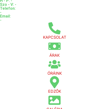
H - P: -
Szo - V: -
Telefon:
-
Email:
-
KAPCSOLAT
ÁRAK
ÓRÁINK
EDZŐK