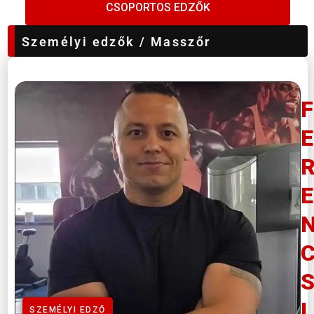
CSOPORTOS EDZŐK
Személyi edzők / Masszőr
F
E
E
I
SZEMÉLYI EDZŐ