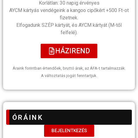
Korlátlan: 30 napig érvényes
AYCM kártyás vendégeink a kangoo cipőkért +500 Ft-ot
fizetnek.
Elfogadunk SZÉP kártyát, és AYCM kártyát (M-től
felfelé).
HÁZIREND
Áraink
forintban értendőek,
bruttó árak, az ÁFA-t tartalmazzák.
A változtatás jogát fenntartjuk.
ÓRÁINK
BEJELENTKEZÉS