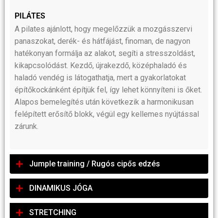
PILÁTES
A pilates ajánlott, hogy megelőzzük a mozgásszervi
panaszokat, derék- és hátfájást, finoman, de nagyon
hatékonyan formálja az alakot, segíti a stresszoldást,
kikapcsolódást. Kezdő, újrakezdő, középhaladó és
haladó vendég is látogathatja, mert a gyakorlatokat
építőkockánként építjük fel, így lehet könnyíteni is őket.
Alapos bemelegítés után következik a harmonikusan
felépített erősítő blokk, végül egy kellemes nyújtással
zárunk.
Jumple training / Rugós cipős edzés
DINAMIKUS JÓGA
STRETCHING