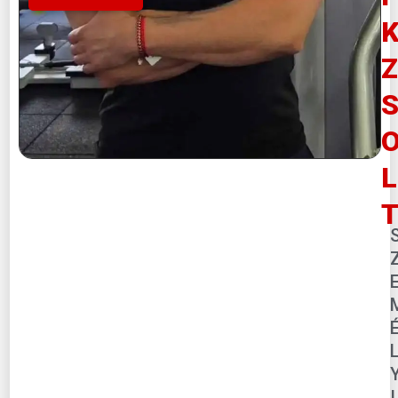
Z
L
I