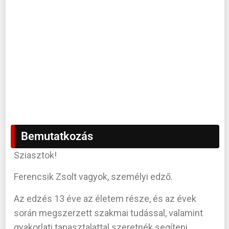
j
é
g
a
!
Bemutatkozás
Sziasztok!
Ferencsik Zsolt vagyok, személyi edző.
Az edzés 13 éve az életem része, és az évek
során megszerzett szakmai tudással, valamint
gyakorlati tapasztalattal szeretnék segíteni