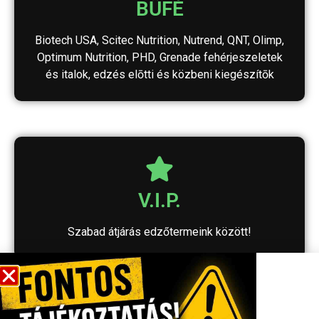
BÜFÉ
Biotech USA, Scitec Nutrition, Nutrend, QNT, Olimp,
Optimum Nutrition, PHD, Grenade fehérjeszeletek
és italok, edzés elōtti és közbeni kiegészítōk
V.I.P.
Szabad átjárás edzőtermeink között!