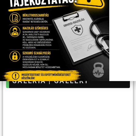
WIFI
Ingyenes szélessávú WIFI
GALÉRIA | GALLERY