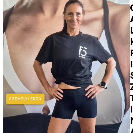
I
SZEMÉLYI EDZŐ
I