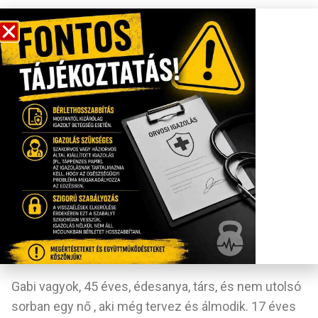
Bemutatkozás
Borbás Gabriella
Gabi vagyok, 45 éves, édesanya, társ, és nem utolsó
sorban egy nő , aki még tervez és álmodik. 17 éves