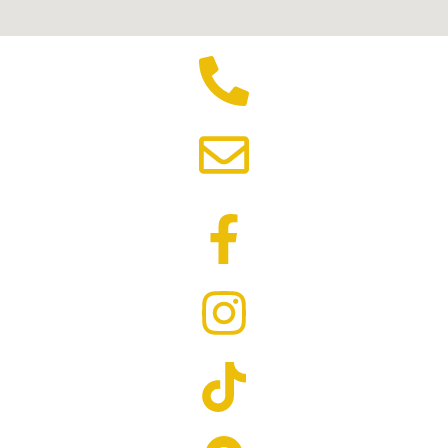
+36 30 117 7499
fitness5kecskemet@gmail.com
Facebook
Instagram
Tik Tok