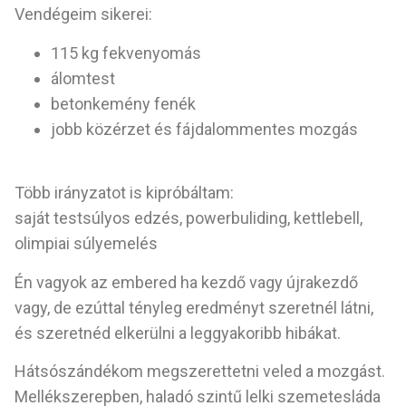
Vendégeim sikerei:
115 kg fekvenyomás
álomtest
betonkemény fenék
jobb közérzet és fájdalommentes mozgás
Több irányzatot is kipróbáltam:
saját testsúlyos edzés, powerbuliding, kettlebell,
olimpiai súlyemelés
Én vagyok az embered ha kezdő vagy újrakezdő
vagy, de ezúttal tényleg eredményt szeretnél látni,
és szeretnéd elkerülni a leggyakoribb hibákat.
Hátsószándékom megszerettetni veled a mozgást.
Mellékszerepben, haladó szintű lelki szemetesláda