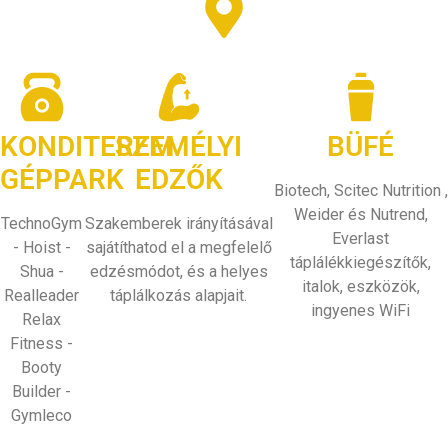
6000 Kecskemét, Nagykőrösi utca 2.
KONDITEREM
SZEMÉLYI
BÜFÉ
GÉPPARK
EDZŐK
Biotech, Scitec Nutrition ,
Weider és Nutrend,
TechnoGym
Szakemberek irányításával
Everlast
- Hoist -
sajátíthatod el a megfelelő
táplálékkiegészítők,
Shua -
edzésmódot, és a helyes
italok, eszközök,
Realleader
táplálkozás alapjait.
ingyenes WiFi
Relax
Fitness -
Booty
Builder -
Gymleco