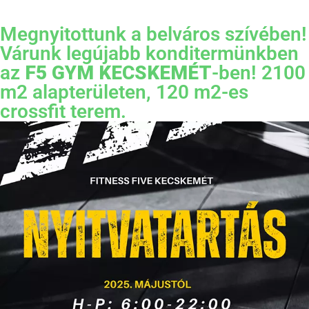
Megnyitottunk a belváros szívében!
Várunk legújabb konditermünkben
az
F5 GYM KECSKEMÉT
-ben! 2100
m2 alapterületen, 120 m2-es
crossfit terem.