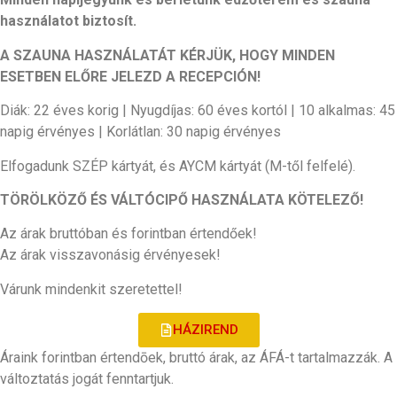
használatot biztosít.
A SZAUNA HASZNÁLATÁT KÉRJÜK, HOGY MINDEN
ESETBEN ELŐRE JELEZD A RECEPCIÓN!
Diák: 22 éves korig | Nyugdíjas: 60 éves kortól | 10 alkalmas: 45
napig érvényes | Korlátlan: 30 napig érvényes
Elfogadunk SZÉP kártyát, és AYCM kártyát (M-től felfelé).
TÖRÖLKÖZŐ ÉS VÁLTÓCIPŐ HASZNÁLATA KÖTELEZŐ!
Az árak bruttóban és forintban értendőek!
Az árak visszavonásig érvényesek!
Várunk mindenkit szeretettel!
HÁZIREND
Áraink forintban értendōek, bruttó árak, az ÁFÁ-t tartalmazzák. A
változtatás jogát fenntartjuk.