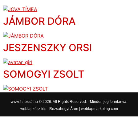
JÁMBOR DÓRA
JESZENSZKY ORSI
SOMOGYI ZSOLT
www.fitness5.hu © 2026. All Rights Reserved. - Minden jog fenntartva.
weblapkészítés - Rózsahegyi Áron | weblapmarketing.com