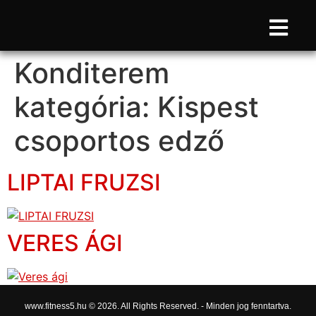
Konditerem
kategória:
Kispest
csoportos edző
LIPTAI FRUZSI
VERES ÁGI
www.fitness5.hu © 2026. All Rights Reserved. - Minden jog fenntartva.