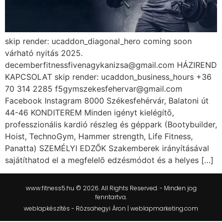
skip render: ucaddon_diagonal_hero coming soon
várható nyitás 2025.
decemberfitnessfivenagykanizsa@gmail.com HÁZIREND
KAPCSOLAT skip render: ucaddon_business_hours +36
70 314 2285 f5gymszekesfehervar@gmail.com
Facebook Instagram 8000 Székesfehérvár, Balatoni út
44-46 KONDITEREM Minden igényt kielégítō,
professzionális kardió részleg és géppark (Bootybuilder,
Hoist, TechnoGym, Hammer strength, Life Fitness,
Panatta) SZEMÉLYI EDZŐK Szakemberek irányításával
sajátíthatod el a megfelelō edzésmódot és a helyes […]
www.fitness5.hu © 2026. All Rights Reserved. - Minden jog
fenntartva.
weblapkészítés - Rózsahegyi Áron | weblapmarketing.com