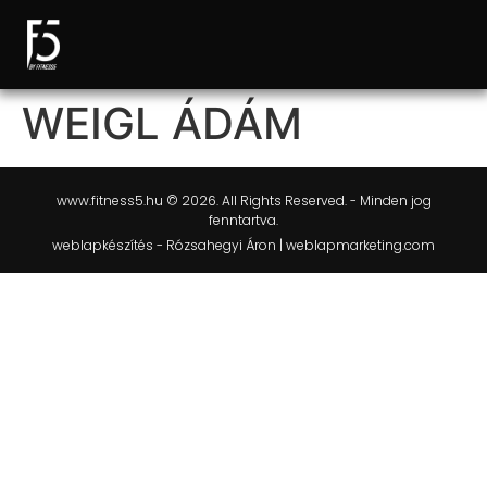
WEIGL ÁDÁM
www.fitness5.hu © 2026. All Rights Reserved. - Minden jog
fenntartva.
weblapkészítés - Rózsahegyi Áron | weblapmarketing.com