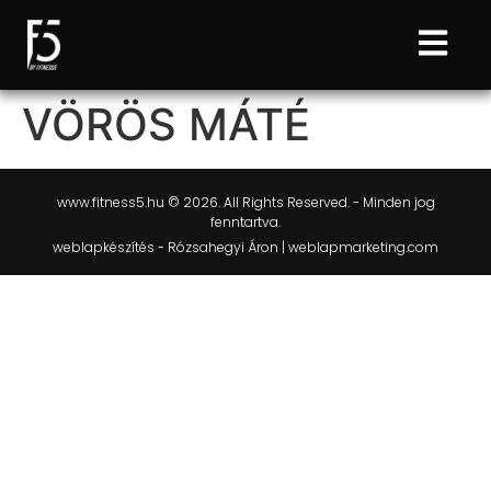
VÖRÖS MÁTÉ
www.fitness5.hu © 2026. All Rights Reserved. - Minden jog
fenntartva.
weblapkészítés - Rózsahegyi Áron | weblapmarketing.com