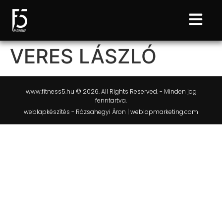
VERES LÁSZLÓ
www.fitness5.hu © 2026. All Rights Reserved. - Minden jog
fenntartva.
weblapkészítés - Rózsahegyi Áron | weblapmarketing.com