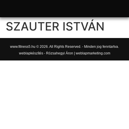
SZAUTER ISTVÁN
www.fitness5.hu © 2026. All Rights Reserved. - Minden jog fenntartva.
weblapkészítés - Rózsahegyi Áron | weblapmarketing.com