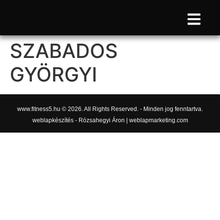
SZABADOS
GYÖRGYI
www.fitness5.hu © 2026. All Rights Reserved. - Minden jog fenntartva.
weblapkészítés - Rózsahegyi Áron | weblapmarketing.com