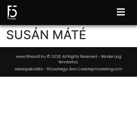
SUSÁN MÁTÉ
www.fitness5.hu © 2026. All Rights Reserved. - Minden jog
fenntartva.
weblapkészítés - Rózsahegyi Áron | weblapmarketing.com