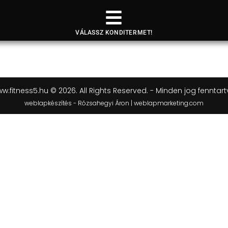
VÁLASSZ KONDITERMET!
w.fitness5.hu © 2026. All Rights Reserved. - Minden jog fenntart
weblapkészítés - Rózsahegyi Áron | weblapmarketing.com