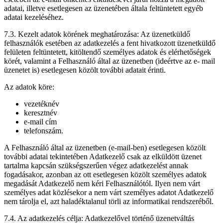
adatai, illetve esetlegesen az üzenetében általa feltüntetett egyéb
adatai kezeléséhez.
7.3. Kezelt adatok körének meghatározása: Az üzenetküldő
felhasználók esetében az adatkezelés a fent hivatkozott üzenetküldő
felületen feltüntetett, kitöltendő személyes adatok és elérhetőségek
körét, valamint a Felhasználó által az üzenetben (ideértve az e- mail
üzenetet is) esetlegesen közölt további adatait érinti.
Az adatok köre:
vezetéknév
keresztnév
e-mail cím
telefonszám.
A Felhasználó által az üzenetben (e-mail-ben) esetlegesen közölt
további adatai tekintetében Adatkezelő csak az elküldött üzenet
tartalma kapcsán szükségszerűen végez adatkezelést annak
fogadásakor, azonban az ott esetlegesen közölt személyes adatok
megadását Adatkezelő nem kéri Felhasználótól. Ilyen nem várt
személyes adat közlésekor a nem várt személyes adatot Adatkezelő
nem tárolja el, azt haladéktalanul törli az informatikai rendszeréből.
7.4. Az adatkezelés célja: Adatkezelővel történő üzenetváltás