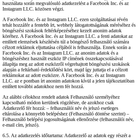
használata során megvalósuló adatkezelést a Facebook Inc. és az
Instagram LLC. közösen végzi.
A Facebook Inc. és az Instagram LLC. ezen szolgáltatásai révén
tehát hozzáfér a fentebb írt, webhely látogatottságának méréséhez és
böngészési szokások feltérképezéséhez kezelt anonim adatok
köréhez. A Facebook Inc. és az Instagram LLC. a fenti adatokat az
említett elemzések készítésén túl a böngésző felhasználó számára
célzott reklámok eljuttatása céljából is felhasználja. Ennek során a
Facebook Inc. és az Instagram LLC. az anonim adatok és a
böngészéshez használt eszköz IP címének összekapcsolásával
állapítja meg az adott eszközről végrehajtott böngészési szokások
alapján a feltárható érdeklődési kört, majd így juttatja el a célzott
reklámokat az adott eszközre. A Facebook Inc. és az Instagram
LLC. az e pontban írt anonim adatokon kívül a jelen tájékoztatóban
említett további adatokhoz nem fér hozzá.
Az alábbi célokhoz rendelt adatok Felhasználó személyéhez
kapcsolható módon kerülnek rögzítésre, de azokhoz csak
Adatkezelő fér hozzá: – felhasználói név és jelszó esetleges
eltárolása a könnyebb belépéshez (Felhasználó döntése szerint) –
Felhasználó belépési jogosultságának ellenőrzése (felhasználói név,
e-mail cím, jelszó).
6.5. Az adatkezelés időtartama: Adatkezelő az adatok egy részét a