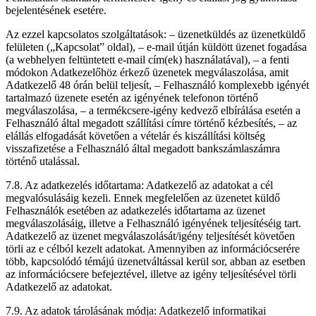
bejelentésének esetére.
Az ezzel kapcsolatos szolgáltatások: – üzenetküldés az üzenetküldő
felületen („Kapcsolat” oldal), – e-mail útján küldött üzenet fogadása
(a webhelyen feltüntetett e-mail cím(ek) használatával), – a fenti
módokon Adatkezelőhöz érkező üzenetek megválaszolása, amit
Adatkezelő 48 órán belül teljesít, – Felhasználó komplexebb igényét
tartalmazó üzenete esetén az igényének telefonon történő
megválaszolása, – a termékcsere-igény kedvező elbírálása esetén a
Felhasználó által megadott szállítási címre történő kézbesítés, – az
elállás elfogadását követően a vételár és kiszállítási költség
visszafizetése a Felhasználó által megadott bankszámlaszámra
történő utalással.
7.8. Az adatkezelés időtartama: Adatkezelő az adatokat a cél
megvalósulásáig kezeli. Ennek megfelelően az üzenetet küldő
Felhasználók esetében az adatkezelés időtartama az üzenet
megválaszolásáig, illetve a Felhasználó igényének teljesítéséig tart.
Adatkezelő az üzenet megválaszolását/igény teljesítését követően
törli az e célból kezelt adatokat. Amennyiben az információcserére
több, kapcsolódó témájú üzenetváltással kerül sor, abban az esetben
az információcsere befejeztével, illetve az igény teljesítésével törli
Adatkezelő az adatokat.
7.9. Az adatok tárolásának módja: Adatkezelő informatikai