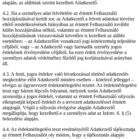
alapján, az alábbiak szerint kezelheti Adatkezelő.
4.2. Ha a személyes adat felvételére az érintett Felhasználó
hozzájárulásával került sor, az Adatkezelő a felvett adatokat törvény
eltérő rendelkezésének hiányában az érintett Felhasználó további
külön hozzájárulása nélkül, valamint az érintett Felhasználó
hozzájárulásának visszavonását követően is kezelheti az alábbi
esetekben: – az Adatkezelőre vonatkozó jogi kötelezettség teljesítése
céljából, vagy – az Adatkezelő vagy harmadik személy jogos
érdekének érvényesítése céljából, ha ezen érdek érvényesítése a
személyes adatok védelméhez fűződő jog korlátozásával arányban
áll.
4.3. A fenti, jogos érdekre való hivatkozással történő adatkezelés
megkezdése előtt Adatkezelő minden esetben – kötelező jelleggel –
elvégzi az úgynevezett érdekmérlegelési tesztet. Az érdekmérlegelési
teszt egy három lépcsős folyamat, melynek során Adatkezelő
azonosítja a jogos érdekét, valamint az érintett Felhasználó súlyozás
ellenpontját képező érdekét és a tervezett adatkezeléssel érintett
alapjogát. Végül a súlyozás elvégzése alapján Adatkezelő
megállapítja, hogy kezelhető-e a személyes adat az Infotv. 6. § (5)
bekezdése alapján.
4.4. Az érdekmérlegelési teszt eredményéről Adatkezelő tájékoztatja
az érintett Felhasználót oly módon, hogy a tájékoztatás alapján