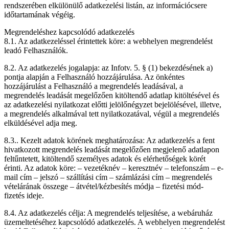
rendszerében elkülönülő adatkezelési listán, az információcsere
időtartamának végéig.
Megrendeléshez kapcsolódó adatkezelés
8.1. Az adatkezeléssel érintettek köre: a webhelyen megrendelést
leadó Felhasználók.
8.2. Az adatkezelés jogalapja: az Infotv. 5. § (1) bekezdésének a)
pontja alapján a Felhasználó hozzájárulása. Az önkéntes
hozzájárulást a Felhasználó a megrendelés leadásával, a
megrendelés leadását megelőzően kitöltendő adatlap kitöltésével és
az adatkezelési nyilatkozat előtti jelölőnégyzet bejelölésével, illetve,
a megrendelés alkalmával tett nyilatkozatával, végül a megrendelés
elküldésével adja meg.
8.3.. Kezelt adatok körének meghatározása: Az adatkezelés a fent
hivatkozott megrendelés leadását megelőzően megjelenő adatlapon
feltűntetett, kitöltendő személyes adatok és elérhetőségek körét
érinti. Az adatok köre: – vezetéknév – keresztnév – telefonszám – e-
mail cím – jelszó – szállítási cím – számlázási cím – megrendelés
vételárának összege – átvétel/kézbesítés módja – fizetési mód-
fizetés ideje.
8.4. Az adatkezelés célja: A megrendelés teljesítése, a webáruház
üzemeltetéséhez kapcsolódó adatkezelés. A webhelyen megrendelést