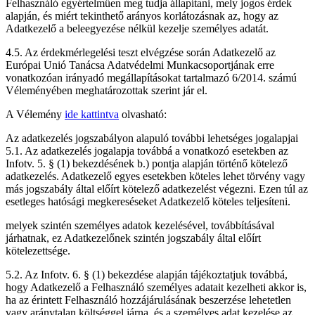
Felhasználó egyértelműen meg tudja állapítani, mely jogos érdek
alapján, és miért tekinthető arányos korlátozásnak az, hogy az
Adatkezelő a beleegyezése nélkül kezelje személyes adatát.
4.5. Az érdekmérlegelési teszt elvégzése során Adatkezelő az
Európai Unió Tanácsa Adatvédelmi Munkacsoportjának erre
vonatkozóan irányadó megállapításokat tartalmazó 6/2014. számú
Véleményében meghatározottak szerint jár el.
A Vélemény
ide kattintva
olvasható:
Az adatkezelés jogszabályon alapuló további lehetséges jogalapjai
5.1. Az adatkezelés jogalapja továbbá a vonatkozó esetekben az
Infotv. 5. § (1) bekezdésének b.) pontja alapján történő kötelező
adatkezelés. Adatkezelő egyes esetekben köteles lehet törvény vagy
más jogszabály által előírt kötelező adatkezelést végezni. Ezen túl az
esetleges hatósági megkereséseket Adatkezelő köteles teljesíteni.
melyek szintén személyes adatok kezelésével, továbbításával
járhatnak, ez Adatkezelőnek szintén jogszabály által előírt
kötelezettsége.
5.2. Az Infotv. 6. § (1) bekezdése alapján tájékoztatjuk továbbá,
hogy Adatkezelő a Felhasználó személyes adatait kezelheti akkor is,
ha az érintett Felhasználó hozzájárulásának beszerzése lehetetlen
vagy aránytalan költséggel járna, és a személyes adat kezelése az