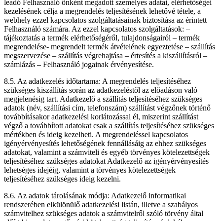
leadó Felhasználó önként megadott személyes adatai, elérhetőségei
kezelésének célja a megrendelés teljesítésének lehetővé tétele, a
webhely ezzel kapcsolatos szolgáltatásainak biztosítása az érintett
Felhasználó számára. Az ezzel kapcsolatos szolgáltatások: –
tájékoztatás a termék elérhetőségéről, tulajdonságairól – termék
megrendelése- megrendelt termék átvételének egyeztetése – szállítás
megszervezése – szállítás végrehajtása – értesítés a kiszállításról –
számlázás – Felhasználó jogainak érvényesítése.
8.5. Az adatkezelés időtartama: A megrendelés teljesítéséhez
szükséges kiszállítás során az adatkezeléstől az előadáson való
megjelenésig tart. Adatkezelő a szállítás teljesítéséhez szükséges
adatok (név, szállítási cím, telefonszám) szállítást végzőnek történő
továbbításakor adatkezelési korlátozással él, miszerint szállítást
végző a továbbított adatokat csak a szállítás teljesítéséhez szükséges
mértékben és ideig kezelheti. A megrendeléssel kapcsolatos
igényérvényesítés lehetőségének fennállásáig az ehhez szükséges
adatokat, valamint a számviteli és egyéb törvényes kötelezettségek
teljesítéséhez szükséges adatokat Adatkezelő az igényérvényesítés
lehetséges idejéig, valamint a törvényes kötelezettségek
teljesítéséhez szükséges ideig kezelni.
8.6. Az adatok tárolásának módja: Adatkezelő informatikai
rendszerében elkülönülő adatkezelési listán, illetve a szabályos
számvitelhez szükséges adatok a számvitelről szóló törvény által