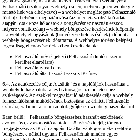
gyakorisága-mely másik webhelyről érkezett jelen webhelyre a
Felhasználó (csak olyan webhely esetén, melyen a jelen webhelyre
mutató link van elhelyezve) – a webhelyet meglátogató Felhasználó
földrajzi helyének meghatározása (az internet- szolgáltató adatai
alapján, csak közelítő adatok a böngészéshez használt eszköz
helyére vonatkozóan) – webhely böngészése kezdésének időpontja
– a webhely elhagyásának (böngészése befejezésének) időpontja – a
webhely böngészésének időtartama. A webhelyre történő belépési
jogosultság ellenőrzése érdekében kezelt adatok:
Felhasználói név és jelszó (Felhasználó döntése szerint
kerülhet eltárolásra)
Felhasználó e-mail címe
Felhasználó által használt eszköz IP címe.
6.4. Az adatkezelés célja: A „sütik” és a naplófájlok használata a
webhely felhasználóbarát és biztonságos üzemeltetéséhez
szükségesek. Az ezekkel megvalósuló adatkezelés célja a webhely
felhasználóbarát működésének biztosítása az érintett Felhasználó
számára, valamint anonim adatok gyűjtése a webhely használatáról.
Ezen belül: – Felhasználó böngészéshez használt eszközének
azonosítása, az azonosító adatok – böngészés idejéig történő –
megjegyzése: az IP-cím alapján. Ez által válik gördülékenyebbé a
böngészés, e nélkül ugyanis Felhasználónak minden egyes
meglátogatott oldalon azonosítania kellene magát, vagy