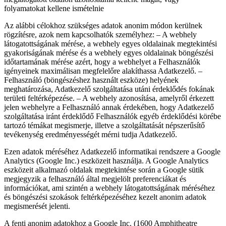
folyamatokat kellene ismételnie
Az alábbi célokhoz szükséges adatok anonim módon kerülnek
rögzítésre, azok nem kapcsolhatók személyhez: – A webhely
látogatottságának mérése, a webhely egyes oldalainak megtekintési
gyakoriságának mérése és a webhely egyes oldalainak böngészési
időtartamának mérése azért, hogy a webhelyet a Felhasználók
igényeinek maximálisan megfelelőre alakíthassa Adatkezelő. –
Felhasználó (böngészéshez használt eszköze) helyének
meghatározása, Adatkezelő szolgáltatása utáni érdeklődés fokának
területi feltérképezése. – A webhely azonosítása, amelyről érkezett
jelen webhelyre a Felhasználó annak érdekében, hogy Adatkezelő
szolgáltatása iránt érdeklődő Felhasználók egyéb érdeklődési körébe
tartozó témákat megismerje, illetve a szolgáltatását népszerűsítő
tevékenység eredményességét mérni tudja Adatkezelő.
Ezen adatok méréséhez Adatkezelő informatikai rendszere a Google
Analytics (Google Inc.) eszközeit használja. A Google Analytics
eszközeit alkalmazó oldalak megtekintése során a Google sütik
megjegyzik a felhasználó által megjelölt preferenciákat és
információkat, ami szintén a webhely látogatottságának méréséhez
és böngészési szokások feltérképezéséhez kezelt anonim adatok
megismerését jelenti.
A fenti anonim adatokhoz a Google Inc. (1600 Amphitheatre