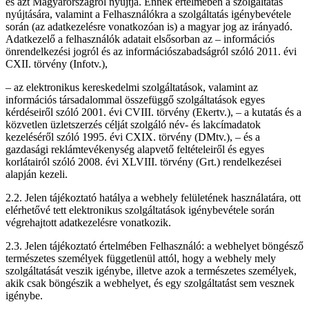
és azt Magyarországról nyújtja. Ennek értelmében a szolgáltatás
nyújtására, valamint a Felhasználókra a szolgáltatás igénybevétele
során (az adatkezelésre vonatkozóan is) a magyar jog az irányadó.
Adatkezelő a felhasználók adatait elsősorban az – információs
önrendelkezési jogról és az információszabadságról szóló 2011. évi
CXII. törvény (Infotv.),
– az elektronikus kereskedelmi szolgáltatások, valamint az
információs társadalommal összefüggő szolgáltatások egyes
kérdéseiről szóló 2001. évi CVIII. törvény (Ekertv.), – a kutatás és a
közvetlen üzletszerzés célját szolgáló név- és lakcímadatok
kezeléséről szóló 1995. évi CXIX. törvény (DMtv.), – és a
gazdasági reklámtevékenység alapvető feltételeiről és egyes
korlátairól szóló 2008. évi XLVIII. törvény (Grt.) rendelkezései
alapján kezeli.
2.2. Jelen tájékoztató hatálya a webhely felületének használatára, ott
elérhetővé tett elektronikus szolgáltatások igénybevétele során
végrehajtott adatkezelésre vonatkozik.
2.3. Jelen tájékoztató értelmében Felhasználó: a webhelyet böngésző
természetes személyek függetlenül attól, hogy a webhely mely
szolgáltatását veszik igénybe, illetve azok a természetes személyek,
akik csak böngészik a webhelyet, és egy szolgáltatást sem vesznek
igénybe.