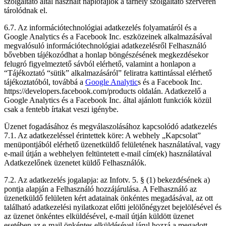
szolgáltató által használt naplófájlok a tárhely szolgáltató szerverén
tárolódnak el.
6.7. Az információtechnológiai adatkezelés folyamatáról és a
Google Analytics és a Facebook Inc. eszközeinek alkalmazásával
megvalósuló információtechnológiai adatkezelésről Felhasználó
bővebben tájékozódhat a honlap böngészésének megkezdésekor
felugró figyelmeztető sávból elérhető, valamint a honlapon a
“Tájékoztató “sütik” alkalmazásáról” feliratra kattintással elérhető
tájékoztatóból, továbbá a
Google Analytic
s és a Facebook Inc.
https://developers.facebook.com/products oldalán. Adatkezelő a
Google Analytics és a Facebook Inc. által ajánlott funkciók közül
csak a fentebb írtakat veszi igénybe.
Üzenet fogadásához és megválaszolásához kapcsolódó adatkezelés
7.1. Az adatkezeléssel érintettek köre: A webhely „Kapcsolat”
menüpontjából elérhető üzenetküldő felületének használatával, vagy
e-mail útján a webhelyen feltüntetett e-mail cím(ek) használatával
Adatkezelőnek üzenetet küldő Felhasználók.
7.2. Az adatkezelés jogalapja: az Infotv. 5. § (1) bekezdésének a)
pontja alapján a Felhasználó hozzájárulása. A Felhasználó az
üzenetküldő felületen kért adatainak önkéntes megadásával, az ott
található adatkezelési nyilatkozat előtti jelölőnégyzet bejelölésével és
az üzenet önkéntes elküldésével, e-mail útján küldött üzenet
esetében az e-mail önkéntes elküldésével járul hozzá a megadott