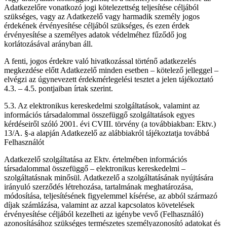
Adatkezelőre vonatkozó jogi kötelezettség teljesítése céljából
szükséges, vagy az Adatkezelő vagy harmadik személy jogos
érdekének érvényesítése céljából szükséges, és ezen érdek
érvényesítése a személyes adatok védelméhez fűződő jog
korlátozásával arányban áll.
A fenti, jogos érdekre való hivatkozással történő adatkezelés
megkezdése előtt Adatkezelő minden esetben – kötelező jelleggel –
elvégzi az úgynevezett érdekmérlegelési tesztet a jelen tájékoztató
4.3. – 4.5. pontjaiban írtak szerint.
5.3. Az elektronikus kereskedelmi szolgáltatások, valamint az
információs társadalommal összefüggő szolgáltatások egyes
kérdéseiről szóló 2001. évi CVIII. törvény (a továbbiakban: Ektv.)
13/A. §-a alapján Adatkezelő az alábbiakról tájékoztatja továbbá
Felhasználót
Adatkezelő szolgáltatása az Ektv. értelmében információs
társadalommal összefüggő – elektronikus kereskedelmi –
szolgáltatásnak minősül. Adatkezelő a szolgáltatásának nyújtására
irányuló szerződés létrehozása, tartalmának meghatározása,
módosítása, teljesítésének figyelemmel kísérése, az abból származó
díjak számlázása, valamint az azzal kapcsolatos követelések
érvényesítése céljából kezelheti az igénybe vevő (Felhasználó)
azonosításához szükséges természetes személyazonosító adatokat és