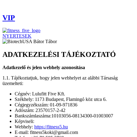
VIP
NYERTESEK
ADATKEZELÉSI TÁJÉKOZTATÓ
Adatkezelő és jelen webhely azonosítása
1.1. Tájékoztatjuk, hogy jelen webhelyet az alábbi Társaság
üzemelteti:
Cégnév: Lulufitt Five Kft.
Székhely: 1173 Budapest, Flamingó köz utca 6.
Cégjegyzékszám: 01-09-971836
Adószám: 23570157-2-42
Bankszámlaszáma:10103056-08134300-01003007
Képviseli:
Webhely:
https://fitness5.hu
E-mail: fitness5koki@gmail.com