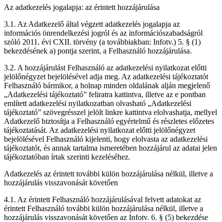
Az adatkezelés jogalapja: az érintett hozzájárulása
3.1. Az Adatkezelő által végzett adatkezelés jogalapja az
információs önrendelkezési jogról és az információszabadságról
szóló 2011. évi CXII. törvény (a továbbiakban: Infotv.) 5. § (1)
bekezdésének a) pontja szerint, a Felhasználó hozzájárulása.
3.2. A hozzájárulást Felhasználó az adatkezelési nyilatkozat előtti
jelölőnégyzet bejelölésével adja meg. Az adatkezelési tájékoztatót
Felhasználó bármikor, a holnap minden oldalának alján megjelenő
„Adatkezelési tájékoztató” feliratra kattintva, illetve az e pontban
említett adatkezelési nyilatkozatban olvasható „Adatkezelési
tájékoztató” szövegrésszel jelölt linkre kattintva elolvashatja, mellyel
Adatkezelő biztosítja a Felhasználó egyértelmű és részletes előzetes
tájékoztatását. Az adatkezelési nyilatkozat előtti jelölőnégyzet
bejelölésével Felhasználó kijelenti, hogy elolvasta az adatkezelési
tájékoztatót, és annak tartalma ismeretében hozzájárul az adatai jelen
tájékoztatóban írtak szerinti kezeléséhez.
Adatkezelés az érintett további külön hozzájárulása nélkül, illetve a
hozzájárulás visszavonását követően
4.1. Az érintett Felhasználó hozzájárulásával felvett adatokat az
érintett Felhasználó további külön hozzájárulása nélkül, illetve a
hozzájárulás visszavonását követően az Infotv. 6. § (5) bekezdése