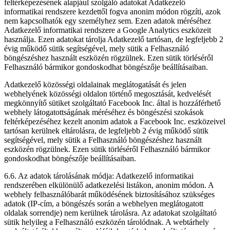
feltérképezésének alapjául szolgáló adatokat Adatkezelő
informatikai rendszere kezdettől fogva anonim módon rögzíti, azok
nem kapcsolhatók egy személyhez sem. Ezen adatok méréséhez
Adatkezelő informatikai rendszere a Google Analytics eszközeit
használja. Ezen adatokat tárolja Adatkezelő tartósan, de legfeljebb 2
évig működő sütik segítségével, mely sütik a Felhasználó
böngészéshez használt eszközén rögzülnek. Ezen sütik törléséről
Felhasználó bármikor gondoskodhat böngészője beállításaiban.
Adatkezelő közösségi oldalainak meglátogatását és jelen
webhelyének közösségi oldalon történő megosztását, kedvelését
megkönnyítő sütiket szolgáltató Facebook Inc. által is hozzáférhető
webhely látogatottságának méréséhez és böngészési szokások
feltérképezéséhez kezelt anonim adatok a Facebook Inc. eszközeivel
tartósan kerülnek eltárolásra, de legfeljebb 2 évig működő sütik
segítségével, mely sütik a Felhasználó böngészéshez használt
eszközén rögzülnek. Ezen sütik törléséről Felhasználó bármikor
gondoskodhat böngészője beállításaiban.
6.6. Az adatok tárolásának módja: Adatkezelő informatikai
rendszerében elkülönülő adatkezelési listákon, anonim módon. A
webhely felhasználóbarát működésének biztosításához szükséges
adatok (IP-cím, a böngészés során a webhelyen meglátogatott
oldalak sorrendje) nem kerülnek tárolásra. Az adatokat szolgáltató
sütik helyileg a Felhasználó eszközén tárolódnak. A webtárhely