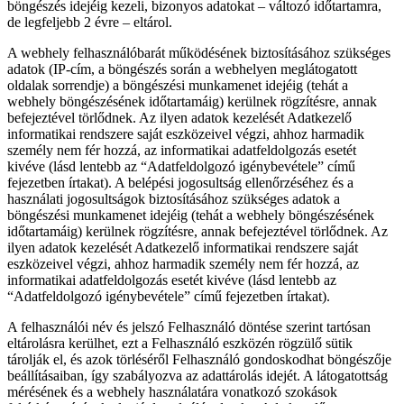
böngészés idejéig kezeli, bizonyos adatokat – változó időtartamra,
de legfeljebb 2 évre – eltárol.
A webhely felhasználóbarát működésének biztosításához szükséges
adatok (IP-cím, a böngészés során a webhelyen meglátogatott
oldalak sorrendje) a böngészési munkamenet idejéig (tehát a
webhely böngészésének időtartamáig) kerülnek rögzítésre, annak
befejeztével törlődnek. Az ilyen adatok kezelését Adatkezelő
informatikai rendszere saját eszközeivel végzi, ahhoz harmadik
személy nem fér hozzá, az informatikai adatfeldolgozás esetét
kivéve (lásd lentebb az “Adatfeldolgozó igénybevétele” című
fejezetben írtakat). A belépési jogosultság ellenőrzéséhez és a
használati jogosultságok biztosításához szükséges adatok a
böngészési munkamenet idejéig (tehát a webhely böngészésének
időtartamáig) kerülnek rögzítésre, annak befejeztével törlődnek. Az
ilyen adatok kezelését Adatkezelő informatikai rendszere saját
eszközeivel végzi, ahhoz harmadik személy nem fér hozzá, az
informatikai adatfeldolgozás esetét kivéve (lásd lentebb az
“Adatfeldolgozó igénybevétele” című fejezetben írtakat).
A felhasználói név és jelszó Felhasználó döntése szerint tartósan
eltárolásra kerülhet, ezt a Felhasználó eszközén rögzülő sütik
tárolják el, és azok törléséről Felhasználó gondoskodhat böngészője
beállításaiban, így szabályozva az adattárolás idejét. A látogatottság
mérésének és a webhely használatára vonatkozó szokások