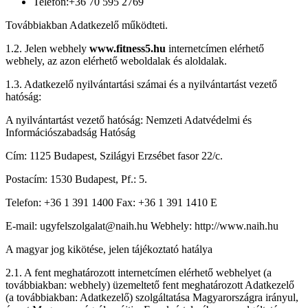
Telefon:+36 70 595 2769
Továbbiakban Adatkezelő működteti.
1.2. Jelen webhely
www.fitness5.hu
internetcímen elérhető
webhely, az azon elérhető weboldalak és aloldalak.
1.3. Adatkezelő nyilvántartási számai és a nyilvántartást vezető
hatóság:
A nyilvántartást vezető hatóság: Nemzeti Adatvédelmi és
Információszabadság Hatóság
Cím: 1125 Budapest, Szilágyi Erzsébet fasor 22/c.
Postacím: 1530 Budapest, Pf.: 5.
Telefon: +36 1 391 1400 Fax: +36 1 391 1410 E
E-mail: ugyfelszolgalat@naih.hu Webhely: http://www.naih.hu
A magyar jog kikötése, jelen tájékoztató hatálya
2.1. A fent meghatározott internetcímen elérhető webhelyet (a
továbbiakban: webhely) üzemeltető fent meghatározott Adatkezelő
(a továbbiakban: Adatkezelő) szolgáltatása Magyarországra irányul,