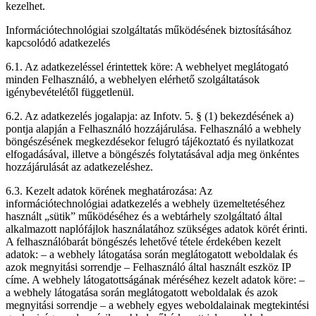
kezelhet.
Információtechnológiai szolgáltatás működésének biztosításához
kapcsolódó adatkezelés
6.1. Az adatkezeléssel érintettek köre: A webhelyet meglátogató
minden Felhasználó, a webhelyen elérhető szolgáltatások
igénybevételétől függetlenül.
6.2. Az adatkezelés jogalapja: az Infotv. 5. § (1) bekezdésének a)
pontja alapján a Felhasználó hozzájárulása. Felhasználó a webhely
böngészésének megkezdésekor felugró tájékoztató és nyilatkozat
elfogadásával, illetve a böngészés folytatásával adja meg önkéntes
hozzájárulását az adatkezeléshez.
6.3. Kezelt adatok körének meghatározása: Az
információtechnológiai adatkezelés a webhely üzemeltetéséhez
használt „sütik” működéséhez és a webtárhely szolgáltató által
alkalmazott naplófájlok használatához szükséges adatok körét érinti.
A felhasználóbarát böngészés lehetővé tétele érdekében kezelt
adatok: – a webhely látogatása során meglátogatott weboldalak és
azok megnyitási sorrendje – Felhasználó által használt eszköz IP
címe. A webhely látogatottságának méréséhez kezelt adatok köre: –
a webhely látogatása során meglátogatott weboldalak és azok
megnyitási sorrendje – a webhely egyes weboldalainak megtekintési