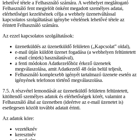
lehetővé tétele a Felhasználó számára. A webhelyet meglátogató
Felhasználó fent megjelölt önként megadott személyes adatai,
elérhetőségei kezelésének célja a webhely üzenetváltással
kapcsolatos szolgáltatásai igénybe vételének lehetővé tétele az
érintett Felhasználó számára.
Az ezzel kapcsolatos szolgáltatások:
üzenetküldés az üzenetküldő felületen („Kapcsolat” oldal),
e-mail útján küldött üzenet fogadása (a webhelyen feltüntetett
e-mail cím(ek) használatával),
a fenti módokon Adatkezelőhöz érkező üzenetek
megválaszolása, amit Adatkezelő 48 órán belül teljesít,
Felhasználó komplexebb igényét tartalmazó üzenete esetén az
igényének telefonon történő megválaszolása.
7.5. A részvétel lemondását az üzenetküldő felületen feltüntetett,
kitöltendő személyes adatok és elérhetőségek körét, valamint a
Felhasználó által az üzenetben (ideértve az e-mail üzenetet is)
esetlegesen közölt további adatait érinti.
Az adatok köre:
vezetéknév
keresztnév