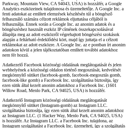
Parkway, Mountain View, CA 94043, USA) is hozzáfér, a Google
Analytics eszközeinek tulajdonosa és üzemeltetője. A Google Inc. a
fenti adatokat az említett elemzések készítésén túl a böngésző
felhasználó számára célzott reklámok eljuttatása céljából is
felhasználja. Ennek során a Google Inc. az anonim adatok és a
böngészéshez használt eszköz IP címének összekapcsolásával
állapítja meg az adott eszközről végrehajtott böngészési szokások
alapján a feltárható érdeklődési kört, majd így juttatja el a célzott
reklámokat az adott eszközre. A Google Inc. az e pontban írt anonim
adatokon kívül a jelen tájékoztatóban említett további adatokhoz
nem fér hozzá.
Adatkezelő Facebook közösségi oldalának meglátogatását és jelen
webhelyének a közösségi oldalon történő megosztását, kedvelését
megkönnyítő sütiket (facebook-gomb, facebook-megosztás gomb,
facebook-like gomb) a Facebook Inc. szolgáltatása biztosítja, így
ezen sütik által kezelt anonim adatokhoz a Facebook Inc. (1601
Willow Road, Menlo Park, CA 94025, USA) is hozzáfér.
Adatkezelő Instagram közösségi oldalának meglátogatását
megkönnyítő sütiket (Instagram-gomb) az Instagram LLC.
szolgáltatása biztosítja, így ezen sütik által kezelt anonim adatokhoz
az Instagram LLC. (1 Hacker Way, Menlo Park, CA 94025, USA)
is hozzáfér. Az Instagram LLC. a Facebook Inc. tulajdona, az
Instagram szolgáltatást a Facebook Inc. üzemelteti, így a szolgáltatás