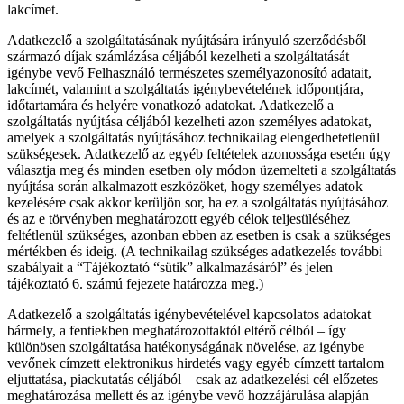
lakcímet.
Adatkezelő a szolgáltatásának nyújtására irányuló szerződésből
származó díjak számlázása céljából kezelheti a szolgáltatását
igénybe vevő Felhasználó természetes személyazonosító adatait,
lakcímét, valamint a szolgáltatás igénybevételének időpontjára,
időtartamára és helyére vonatkozó adatokat. Adatkezelő a
szolgáltatás nyújtása céljából kezelheti azon személyes adatokat,
amelyek a szolgáltatás nyújtásához technikailag elengedhetetlenül
szükségesek. Adatkezelő az egyéb feltételek azonossága esetén úgy
választja meg és minden esetben oly módon üzemelteti a szolgáltatás
nyújtása során alkalmazott eszközöket, hogy személyes adatok
kezelésére csak akkor kerüljön sor, ha ez a szolgáltatás nyújtásához
és az e törvényben meghatározott egyéb célok teljesüléséhez
feltétlenül szükséges, azonban ebben az esetben is csak a szükséges
mértékben és ideig. (A technikailag szükséges adatkezelés további
szabályait a “Tájékoztató “sütik” alkalmazásáról” és jelen
tájékoztató 6. számú fejezete határozza meg.)
Adatkezelő a szolgáltatás igénybevételével kapcsolatos adatokat
bármely, a fentiekben meghatározottaktól eltérő célból – így
különösen szolgáltatása hatékonyságának növelése, az igénybe
vevőnek címzett elektronikus hirdetés vagy egyéb címzett tartalom
eljuttatása, piackutatás céljából – csak az adatkezelési cél előzetes
meghatározása mellett és az igénybe vevő hozzájárulása alapján