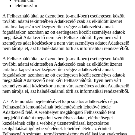
e-mail cím
telefonszám
A Felhasználó által az üzenetben (e-mail-ben) esetlegesen közölt
további adatai tekintetében Adatkezelő csak az elküldött üzenet
tartalma kapcsán szükségszerűen végez adatkezelést annak
fogadásakor, azonban az ott esetlegesen közölt személyes adatok
megadását Adatkezelő nem kéri Felhasználótól. Ilyen nem várt
személyes adat közlésekor a nem várt személyes adatot Adatkezelő
nem tárolja el, azt haladéktalanul törli az informatikai rendszeréből.
A Felhasználó által az üzenetben (e-mail-ben) esetlegesen közölt
további adatai tekintetében Adatkezelő csak az elküldött üzenet
tartalma kapcsán szükségszerűen végez adatkezelést annak
fogadásakor, azonban az ott esetlegesen közölt személyes adatok
megadását Adatkezelő nem kéri Felhasználótól. Ilyen nem várt
személyes adat közlésekor a nem várt személyes adatot Adatkezelő
nem tárolja el, azt haladéktalanul törli az informatikai rendszeréből.
7.7. A lemondás bejelentésével kapcsolatos adatkezelés célja:
Felhasználó lemondásának bejelentésének lehetővé tétele
Adatkezelő felé. A webhelyet meglátogató Felhasználó fent
megjelölt önként megadott személyes adatai, elérhetőségei
kezelésének célja a webhely üzenetváltással kapcsolatos
szolgáltatásai igénybe vételének lehetővé tétele az érintett
Felhasználó számára, termékcsere-igény és elállási jog gyakorlása