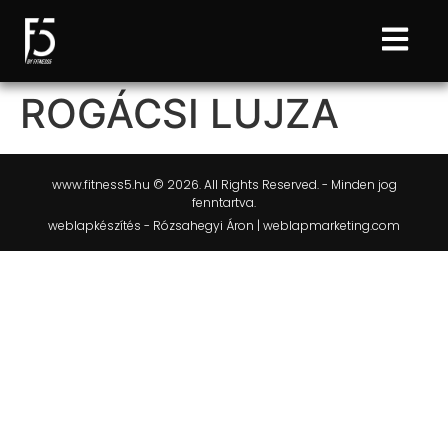
ROGÁCSI LUJZA
www.fitness5.hu © 2026. All Rights Reserved. - Minden jog
fenntartva.
weblapkészítés - Rózsahegyi Áron | weblapmarketing.com