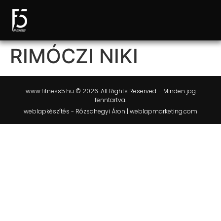
RIMÓCZI NIKI
www.fitness5.hu © 2026. All Rights Reserved. - Minden jog
fenntartva.
weblapkészítés - Rózsahegyi Áron | weblapmarketing.com