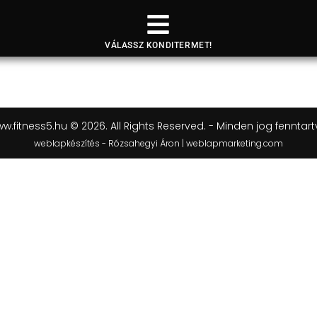
VÁLASSZ KONDITERMET!
w.fitness5.hu © 2026. All Rights Reserved. - Minden jog fenntart
weblapkészítés - Rózsahegyi Áron | weblapmarketing.com