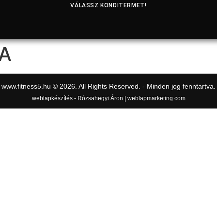
VÁLASSZ KONDITERMET!
A
www.fitness5.hu © 2026. All Rights Reserved. - Minden jog fenntartva.
weblapkészítés - Rózsahegyi Áron | weblapmarketing.com