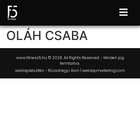
OLÁH CSABA
www.fitness5.hu © 2026. All Rights Reserved. - Minden jog
fenntartva.
weblapkészítés - Rózsahegyi Áron | weblapmarketing.com