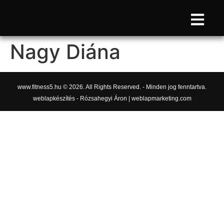
Nagy Diána
www.fitness5.hu © 2026. All Rights Reserved. - Minden jog fenntartva.
weblapkészítés - Rózsahegyi Áron | weblapmarketing.com