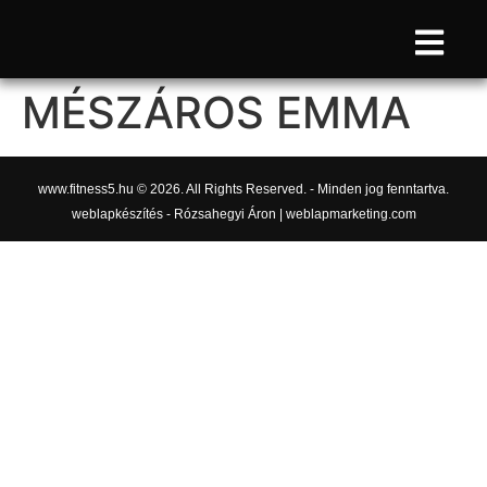
MÉSZÁROS EMMA
www.fitness5.hu © 2026. All Rights Reserved. - Minden jog fenntartva.
weblapkészítés - Rózsahegyi Áron | weblapmarketing.com