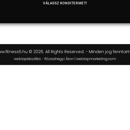
VÁLASSZ KONDITERMET!
w.fitness5.hu © 2026. All Rights Reserved. - Minden jog fenntart
weblapkészítés - Rózsahegyi Áron | weblapmarketing.com