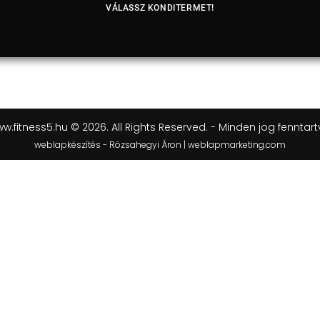
VÁLASSZ KONDITERMET!
w.fitness5.hu © 2026. All Rights Reserved. - Minden jog fenntart
weblapkészítés - Rózsahegyi Áron | weblapmarketing.com