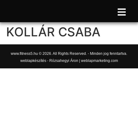
KOLLÁR CSABA
www.fitness5.hu © 2026. All Rights Reserved. - Minden jog fenntartva.
weblapkészítés - Rózsahegyi Áron | weblapmarketing.com