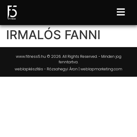
IRMALÓS FANNI
www.fitness5.hu © 2026. All Rights Reserved. - Minden jog
fenntartva.
weblapkészítés - Rózsahegyi Áron | weblapmarketing.com