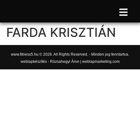
FARDA KRISZTIÁN
www.fitness5.hu © 2026. All Rights Reserved. - Minden jog fenntartva.
weblapkészítés - Rózsahegyi Áron | weblapmarketing.com