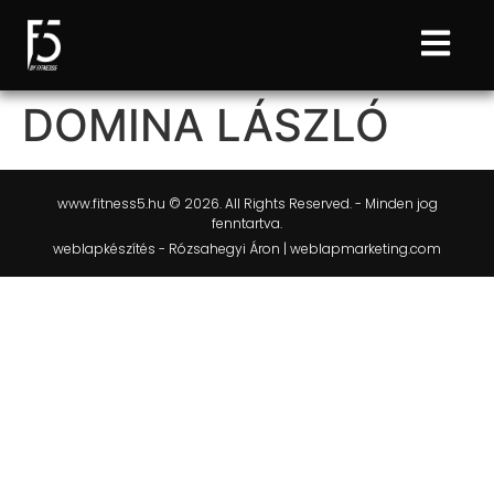
DOMINA LÁSZLÓ
www.fitness5.hu © 2026. All Rights Reserved. - Minden jog
fenntartva.
weblapkészítés - Rózsahegyi Áron | weblapmarketing.com