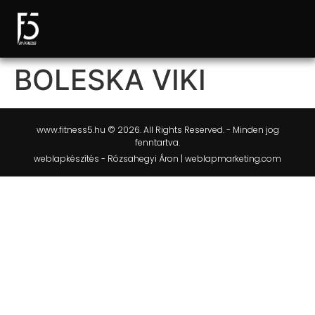
BOLESKA VIKI
www.fitness5.hu © 2026. All Rights Reserved. - Minden jog
fenntartva.
weblapkészítés - Rózsahegyi Áron | weblapmarketing.com