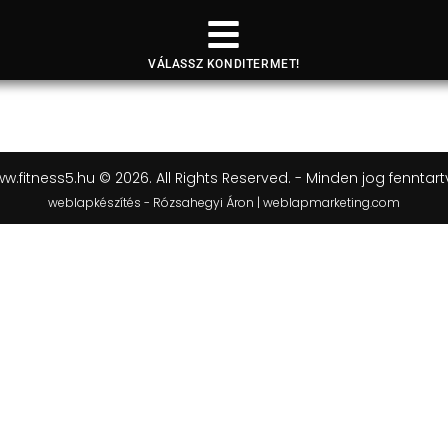
VÁLASSZ KONDITERMET!
w.fitness5.hu © 2026. All Rights Reserved. - Minden jog fenntart
weblapkészítés - Rózsahegyi Áron | weblapmarketing.com