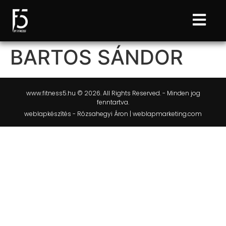
BARTOS SÁNDOR
www.fitness5.hu © 2026. All Rights Reserved. - Minden jog
fenntartva.
weblapkészítés - Rózsahegyi Áron | weblapmarketing.com